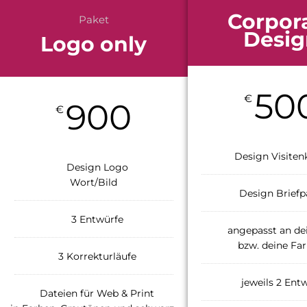
Corpor
Paket
Desig
Logo only
50
€
900
€
Design Visiten
Design Logo
Wort/Bild
Design Briefp
3 Entwürfe
angepasst an de
bzw. deine Fa
3 Korrekturläufe
jeweils 2 Ent
Dateien für Web & Print