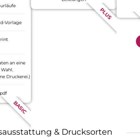
turläufe
PLUS
rd-Vorlage
rint
ten an eine
 Wahl.
ne Druckerei.)
.pdf
BASIC
sausstattung & Drucksorten