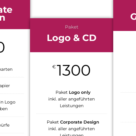
ate
G
n
Paket
Logo & CD
0
1300
€
karten
apier
Paket
Logo only
inkl. aller angeführten
in Logo
Leistungen
rben
Paket
Corporate Design
würfe
inkl. aller angeführten
Leistungen