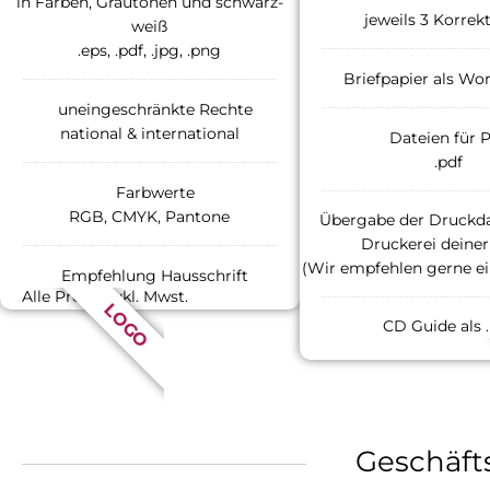
in Farben, Grautönen und schwarz-
jeweils 3 Korrek
weiß
.eps, .pdf, .jpg, .png
Briefpapier als Wo
uneingeschränkte Rechte
national & international
Dateien für P
.pdf
Farbwerte
RGB, CMYK, Pantone
Übergabe der Druckda
Druckerei deiner
(Wir empfehlen gerne ei
Empfehlung Hausschrift
Alle Preise exkl. Mwst.
LOGO
CD Guide als 
Geschäft