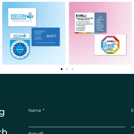
ng
Name
E
ch.
Betreff